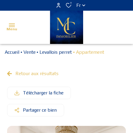
0
Fr
Menu
Accueil
Vente
Levallois perret
Appartement
Accueil
Estimer
Retour aux résultats
Acheter
Télécharger la fiche
Louer
Vendu
Partager ce bien
Programme
neuf