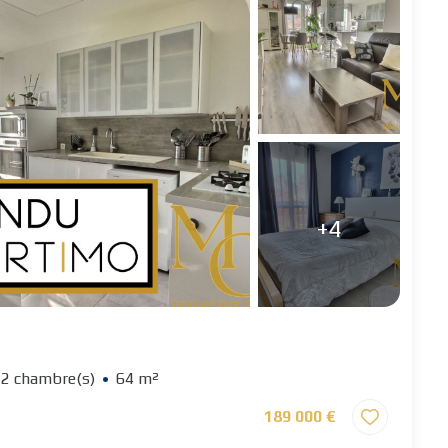
+4
2 chambre(s)
64 m²
189 000 €