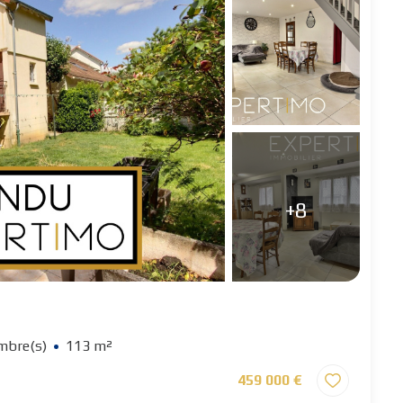
+8
mbre(s)
113 m²
459 000 €