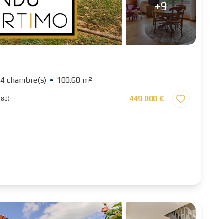
+9
4 chambre(s)
100.68 m²
449 000 €
180)