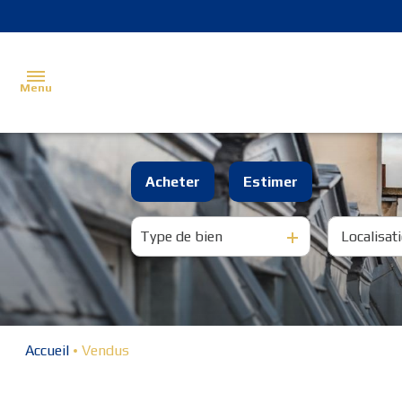
Menu
Accueil
Acheter
Estimer
Estimer
Type de bien
De l'ancien
Acheter
Louer
Vendu
Accueil
Vendus
Programme
neuf