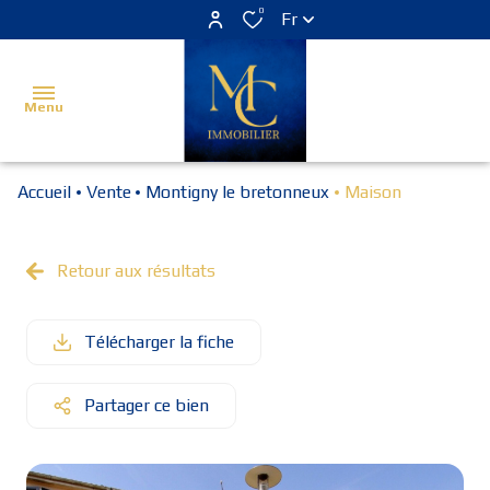
0
Fr
Menu
Accueil
Vente
Montigny le bretonneux
Maison
Accueil
Estimer
Retour aux résultats
Acheter
Télécharger la fiche
Louer
Vendu
Partager ce bien
Programme
neuf