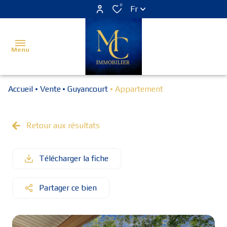
0
Fr
Menu
Accueil
Vente
Guyancourt
Appartement
Accueil
Estimer
Retour aux résultats
Acheter
Télécharger la fiche
Louer
Vendu
Partager ce bien
Programme
neuf