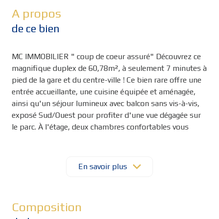
A propos
de ce bien
MC IMMOBILIER " coup de coeur assuré" Découvrez ce
magnifique duplex de 60,78m², à seulement 7 minutes à
pied de la gare et du centre-ville ! Ce bien rare offre une
entrée accueillante, une cuisine équipée et aménagée,
ainsi qu'un séjour lumineux avec balcon sans vis-à-vis,
exposé Sud/Ouest pour profiter d'une vue dégagée sur
le parc. À l'étage, deux chambres confortables vous
attendent, dont une avec un grand dressing,
accompagnées d'une salle d'eau moderne et d'un WC
séparé. Cerise sur le gâteau : un BOX de 16.67m² avec
En savoir plus
électricité pour plus de confort. Les atouts :
appartement entièrement rénové, décoration moderne,
cadre de vie exceptionnel, aucun travaux à prévoir et
Composition
faibles charges de copropriété. Pour venir découvrir ce