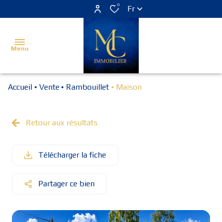
0
Fr
Menu
Accueil
Vente
Rambouillet
Maison
Accueil
Estimer
Retour aux résultats
Acheter
Télécharger la fiche
Louer
Vendu
Partager ce bien
Programme
neuf