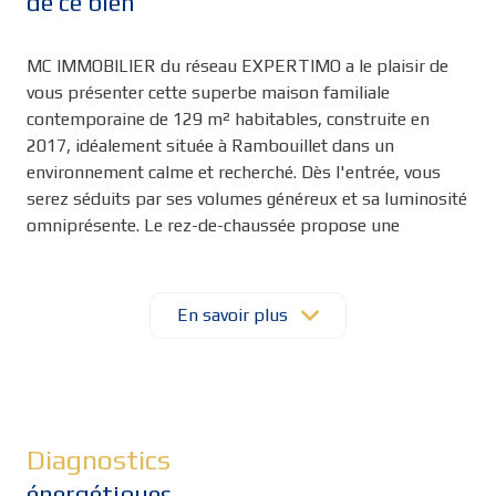
de ce bien
MC IMMOBILIER du réseau EXPERTIMO a le plaisir de
vous présenter cette superbe maison familiale
contemporaine de 129 m² habitables, construite en
2017, idéalement située à Rambouillet dans un
environnement calme et recherché. Dès l'entrée, vous
serez séduits par ses volumes généreux et sa luminosité
omniprésente. Le rez-de-chaussée propose une
agréable pièce de vie composée d'un salon convivial et
d'un séjour chaleureux agrémenté d'un poêle à bois,
véritable cœur de la maison, idéal pour partager de
En savoir plus
beaux moments en famille. La cuisine aménagée et
équipée bénéficie d'un cellier attenant offrant un espace
de rangement particulièrement pratique. Ce niveau
dispose également de trois chambres permettant une
véritable vie de plain-pied ainsi qu'une salle d'eau et un
Diagnostics
WC. À l'étage, un dégagement dessert trois chambres
énergétiques
supplémentaires aux beaux volumes ainsi qu'une salle